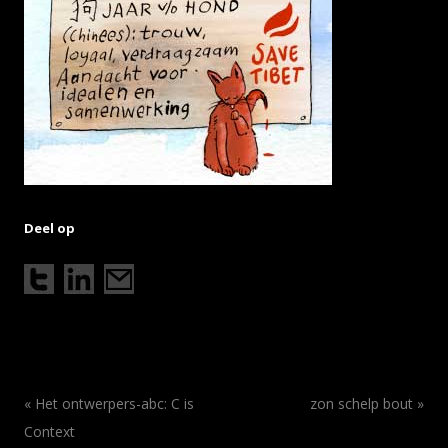
Deel op
Berichtnavigatie
«
Het ontwerpers-abc: C is
zon schelp bout
»
Context