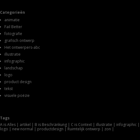
Categorieën
animatie
Fail Better
fotografie
grafisch ontwerp
Het ontwerpers-abc
illustratie
infographic
landschap
logo
product design
tekst
visuele poëzie
Tags
A is Alles
artikel
B is Beschränkung
C is Context
illustratie
infographic
logo
new normal
productdesign
Ruimtelijk ontwerp
zon