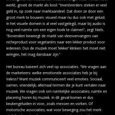
werkt, groeit de markt als kool: “Investeerders steken er veel
geld in, op zoek naar marktaandeel. Dat doen ze door een
groot merk te bouwen: visueel maar nu dus ook met geluid.
In het visuele domein is al veel vastgelegd, maar bij audio is
nog veel ruimte om een eigen hoek te claimen”, zegt Niels.
“Bovendien beweegt de markt van vleesvervangers van
nicheproduct voor vegetariërs naar een lekker product voor
iedereen. Dus de muziek moet ‘lekker’ klinken: het moet niet
wringen, het mag dansbaar zijn.”
Het bureau baseert zich veel op associaties. “We vragen aan
de marketeers: welke emotionele associaties heb je bij
Valess? Want muziek communiceert veel emoties. Sociaal,
samen, vriendelijk; allemaal termen die je kunt vertalen naar
muziek. We vragen ook om ruimtelijke associaties; ruimte en
placering horen bij muziek. In dit geval komen er dus
keukengeluiden in voor, zoals messen en vorken. Of
motorische associaties; wat voor beweging zou het merk