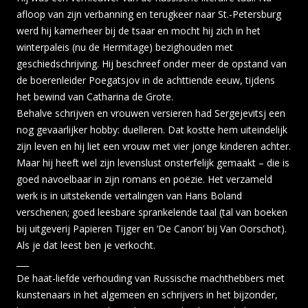
afloop van zijn verbanning en terugkeer naar St.-Petersburg
werd hij kamerheer bij de tsaar en mocht hij zich in het
winterpaleis (nu de Hermitage) bezighouden met
geschiedschrijving. Hij beschreef onder meer de opstand van
de boerenleider Poegatsjov in de achttiende eeuw, tijdens
het bewind van Catharina de Grote.
Behalve schrijven en vrouwen versieren had Sergejevitsj een
nog gevaarlijker hobby: duelleren. Dat kostte hem uiteindelijk
zijn leven en hij liet een vrouw met vier jonge kinderen achter.
Maar hij heeft wel zijn levenslust onsterfelijk gemaakt – die is
goed navoelbaar in zijn romans en poëzie. Het verzameld
werk is in uitstekende vertalingen van Hans Boland
verschenen; goed leesbare sprankelende taal (tal van boeken
bij uitgeverij Papieren Tijger en ‘De Canon’ bij Van Oorschot).
Als je dat leest ben je verkocht.
___
De haat-liefde verhouding van Russische machthebbers met
kunstenaars in het algemeen en schrijvers in het bijzonder,