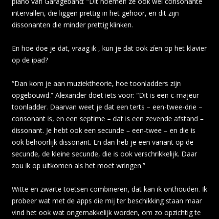
piano van Garageband: “Dit noemen ze ook wel consonante
intervallen, die liggen prettig in het gehoor, en dit zijn
dissonanten die minder prettig klinken.
En hoe doe je dat, vraag ik , kun je dat ook zíen op het klavier
op de ipad?
“Dan kom je aan muziektheorie, hoe toonladders zijn
opgebouwd.” Alexander doet iets voor: “Dit is een c-majeur
toonladder. Daarvan weet je dat een terts – een-twee-drie –
consonant is, en een septime – dat is een zevende afstand –
dissonant. Je hebt ook een secunde – een-twee – en die is
ook behoorlijk dissonant. En dan heb je een variant op de
secunde, de kleine secunde, die is ook verschrikkelijk. Daar
zou ik op uitkomen als het moet wringen.”
Witte en zwarte toetsen combineren, dat kan ik onthouden. Ik
probeer wat met de apps die mij ter beschikking staan maar
vind het ook wat ongemakkelijk worden, om zo opzichtig te