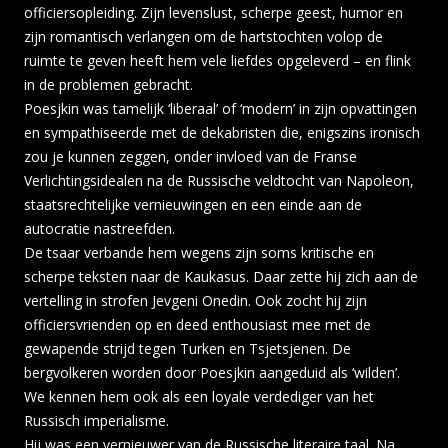
officiersopleiding. Zijn levenslust, scherpe geest, humor en
zijn romantisch verlangen om de hartstochten volop de
ruimte te geven heeft hem vele liefdes opgeleverd – en flink
in de problemen gebracht.
Poesjkin was tamelijk ‘liberaal’ of ‘modern’ in zijn opvattingen
en sympathiseerde met de dekabristen die, enigszins ironisch
zou je kunnen zeggen, onder invloed van de Franse
Verlichtings­idealen na de Russische veldtocht van Napoleon,
staatsrechtelijke vernieuwingen en een einde aan de
autocratie nastreefden.
De tsaar verbande hem wegens zijn soms kritische en
scherpe teksten naar de Kaukasus. Daar zette hij zich aan de
vertelling in strofen Jevgeni Onedin. Ook zocht hij zijn
officiersvrienden op en deed enthousiast mee met de
gewapende strijd tegen Turken en Tsjetsjenen. De
bergvolkeren worden door Poesjkin aangeduid als ‘wilden’.
We kennen hem ook als een loyale verdediger van het
Russisch imperialisme.
Hij was een vernieuwer van de Russische literaire taal. Na