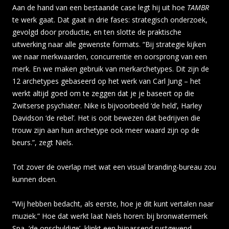
Aan de hand van een bestaande case legt hij uit hoe
TAMBR
te werk gaat. Dat gaat in drie fases: strategisch onderzoek,
gevolgd door productie, en ten slotte de praktische
uitwerking naar alle gewenste formats. “Bij strategie kijken
we naar merkwaarden, concurrentie en oorsprong van een
merk. En we maken gebruik van merkarchetypes. Dit zijn de
12 archetypes gebaseerd op het werk van Carl Jung – het
werkt altijd goed om te zeggen dat je je baseert op die
Zwitserse psychiater. Nike is bijvoorbeeld ‘de held’, Harley
Davidson ‘de rebel’. Het is ooit bewezen dat bedrijven die
trouw zijn aan hun archetype ook meer waard zijn op de
beurs.”, zegt Niels.
Tot zover de overlap met wat een visual branding-bureau zou
kunnen doen.
“Wij hebben bedacht, als eerste, hoe je dit kunt vertalen naar
muziek.” Hoe dat werkt laat Niels horen: bij bronwatermerk
Spa, ‘de onschuldige’, klinkt een bijpassend rustgevend