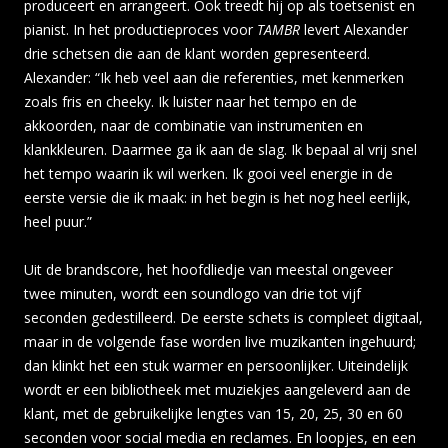
produceert en arrangeert. Ook treedt hij op als toetsenist en
pianist. In het productieproces voor
TAMBR
levert Alexander
drie schetsen die aan de klant worden gepresenteerd.
Alexander: “Ik heb veel aan die referenties, met kenmerken
zoals fris en cheeky. Ik luister naar het tempo en de
akkoorden, naar de combinatie van instrumenten en
klankkleuren. Daarmee ga ik aan de slag. Ik bepaal al vrij snel
het tempo waarin ik wil werken. Ik gooi veel energie in de
eerste versie die ik maak: in het begin is het nog heel eerlijk,
heel puur.”
Uit de brandscore, het hoofdliedje van meestal ongeveer
twee minuten, wordt een soundlogo van drie tot vijf
seconden gedestilleerd. De eerste schets is compleet digitaal,
maar in de volgende fase worden live muzikanten ingehuurd;
dan klinkt het een stuk warmer en persoonlijker. Uiteindelijk
wordt er een bibliotheek met muziekjes aangeleverd aan de
klant, met de gebruikelijke lengtes van 15, 20, 25, 30 en 60
seconden voor social media en reclames. En loopjes, en een