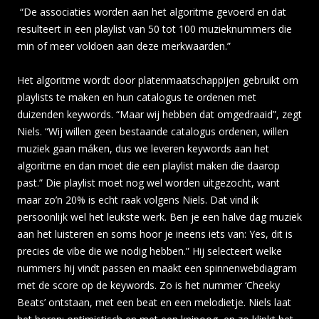
“De associaties worden aan het algoritme gevoerd en dat
resulteert in een playlist van 50 tot 100 muzieknummers die
min of meer voldoen aan deze merkwaarden.”
Het algoritme wordt door platenmaatschappijen gebruikt om
playlists te maken en hun catalogus te ordenen met
duizenden keywords. “Maar wij hebben dat omgedraaid”, zegt
Niels. “Wij willen geen bestaande catalogus ordenen, willen
muziek gaan máken, dus we leveren keywords aan het
algoritme en dan moet die een playlist maken die daarop
past.” Die playlist moet nog wel worden uitgezocht, want
maar zo’n 20% is echt raak volgens Niels. Dat vind ik
persoonlijk wel het leukste werk. Ben je een halve dag muziek
aan het luisteren en soms hoor je ineens iets van: Yes, dit is
precies de vibe die we nodig hebben.” Hij selecteert welke
nummers hij vindt passen en maakt een spinnenwebdiagram
met de score op de keywords. Zo is het nummer ‘Cheeky
Beats’ ontstaan, met een beat en een melodietje. Niels laat