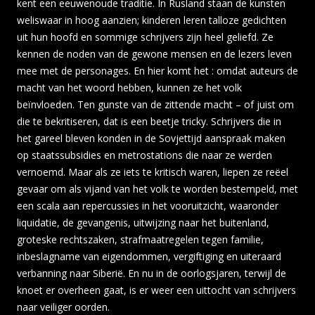
kent een eeuwenoude traditie. In Rusland staan de kunsten
weliswaar in hoog aanzien; kinderen leren talloze gedichten
uit hun hoofd en sommige schrijvers zijn heel geliefd. Ze
kennen de noden van de gewone mensen en de lezers leven
mee met de personages. En hier komt het : omdat auteurs de
macht van het woord hebben, kunnen ze het volk
beïnvloeden. Ten gunste van de zittende macht – of juist om
die te bekritiseren, dat is een beetje tricky. Schrijvers die in
het gareel bleven konden in de Sovjettijd aanspraak maken
op staatssubsidies en metrostations die naar ze werden
vernoemd. Maar als ze iets te kritisch waren, liepen ze reëel
gevaar om als vijand van het volk te worden bestempeld, met
een scala aan repercussies in het vooruitzicht, waaronder
liquidatie, de gevangenis, uitwijzing naar het buitenland,
groteske rechtszaken, strafmaatregelen tegen familie,
inbeslagname van eigendommen, vergiftiging en uiteraard
verbanning naar Siberië. En nu in de oorlogsjaren, terwijl de
knoet er overheen gaat, is er weer een uittocht van schrijvers
naar veiliger oorden.