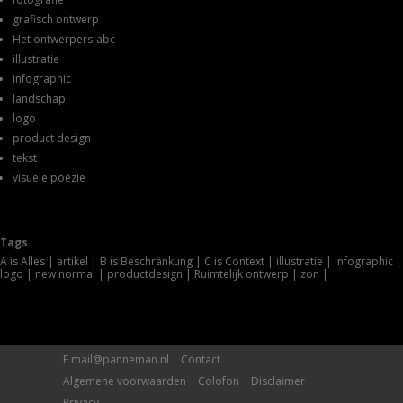
grafisch ontwerp
Het ontwerpers-abc
illustratie
infographic
landschap
logo
product design
tekst
visuele poëzie
Tags
A is Alles
artikel
B is Beschränkung
C is Context
illustratie
infographic
logo
new normal
productdesign
Ruimtelijk ontwerp
zon
E
mail@panneman.nl
Contact
Algemene voorwaarden
Colofon
Disclaimer
Privacy