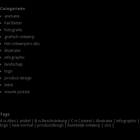
Categorieën
animatie
Fail Better
fotografie
grafisch ontwerp
Het ontwerpers-abc
illustratie
infographic
landschap
logo
product design
tekst
visuele poëzie
Tags
A is Alles
artikel
B is Beschränkung
C is Context
illustratie
infographic
logo
new normal
productdesign
Ruimtelijk ontwerp
zon