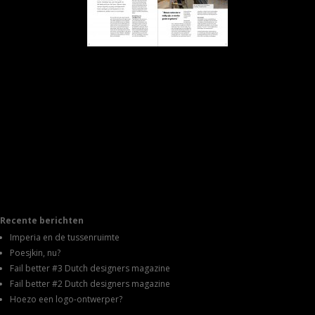
Recente berichten
Imperia en de tussenruimte
Poesjkin, nu?
Fail better #3 Dutch designers magazine
Fail better #2 Dutch designers magazine
Hoezo een logo-ontwerper?