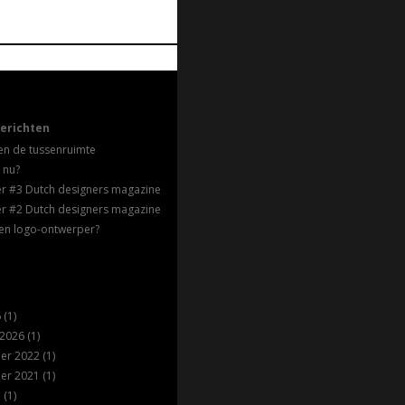
erichten
en de tussenruimte
 nu?
ter #3 Dutch designers magazine
ter #2 Dutch designers magazine
en logo-ontwerper?
6
(1)
 2026
(1)
er 2022
(1)
er 2021
(1)
1
(1)