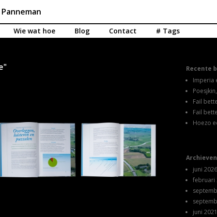
n Panneman
Wie wat hoe
Blog
Contact
# Tags
e"
Recente b
Imperia 
Poesjkin,
Fail bet
Fail bet
Hoezo e
Archieven
juni 202
februari
septemb
septemb
juni 202