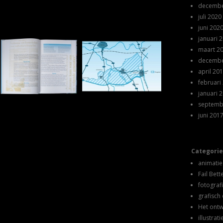
decembe
juli 2020
juni 202
januari 
maart 2
decembe
april 20
februari
januari 
septemb
juni 201
Categori
animatie
Fail Bett
fotograf
grafisch
Het ont
illustrati