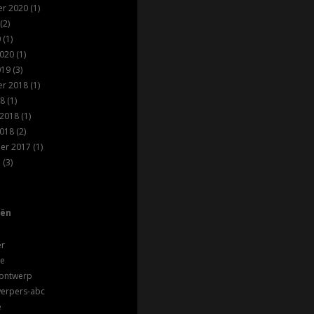
r 2020
(1)
(2)
0
(1)
2020
(1)
019
(3)
r 2018
(1)
18
(1)
 2018
(1)
2018
(2)
er 2017
(1)
7
(3)
eën
er
ie
 ontwerp
werpers-abc
e