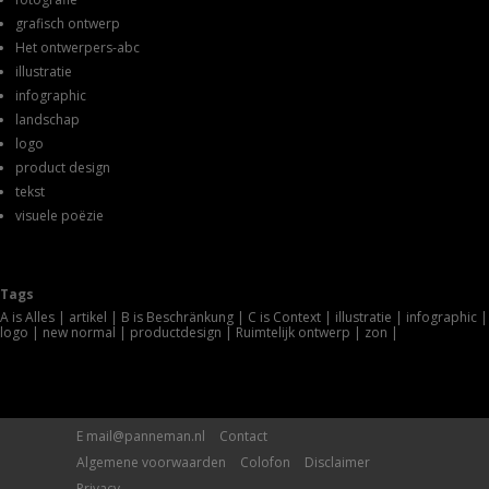
grafisch ontwerp
Het ontwerpers-abc
illustratie
infographic
landschap
logo
product design
tekst
visuele poëzie
Tags
A is Alles
artikel
B is Beschränkung
C is Context
illustratie
infographic
logo
new normal
productdesign
Ruimtelijk ontwerp
zon
E
mail@panneman.nl
Contact
Algemene voorwaarden
Colofon
Disclaimer
Privacy