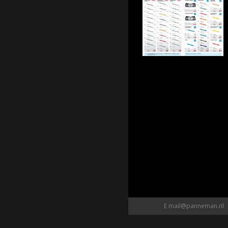
E
mail@panneman.nl