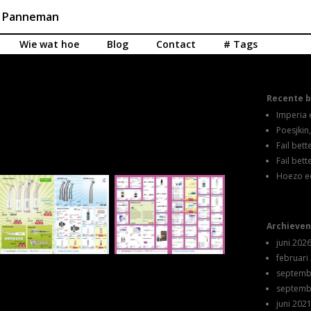
n Panneman
Wie wat hoe
Blog
Contact
# Tags
Recente b
Imperia 
Poesjkin,
Fail bet
Fail bet
Hoezo e
Archieven
juni 202
februari
septemb
septemb
juni 202