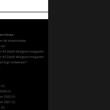
erichten
en de tussenruimte
 nu?
ter #3 Dutch designers magazine
ter #2 Dutch designers magazine
en logo-ontwerper?
6
(1)
 2026
(1)
er 2022
(1)
er 2021
(1)
1
(1)