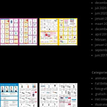
decembe
juli 2020
juni 202
januari 
maart 2
decembe
april 20
februari
januari 
septemb
juni 201
Categori
animatie
Fail Bett
fotograf
grafisch
Het ont
illustrati