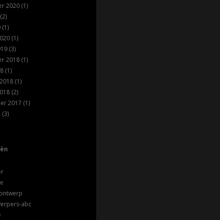
r 2020
(1)
(2)
0
(1)
2020
(1)
019
(3)
r 2018
(1)
18
(1)
 2018
(1)
2018
(2)
er 2017
(1)
7
(3)
eën
er
ie
 ontwerp
werpers-abc
e