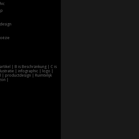
hic
ap
design
poëzie
artikel
B is Beschränkung
C is
llustratie
infographic
logo
l
productdesign
Ruimtelijk
zon