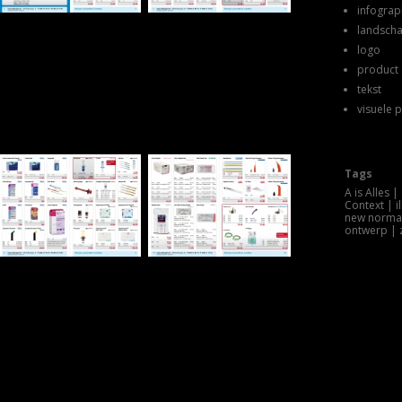
infograp
landsch
logo
product 
tekst
visuele 
Tags
A is Alles
Context
i
new norma
ontwerp