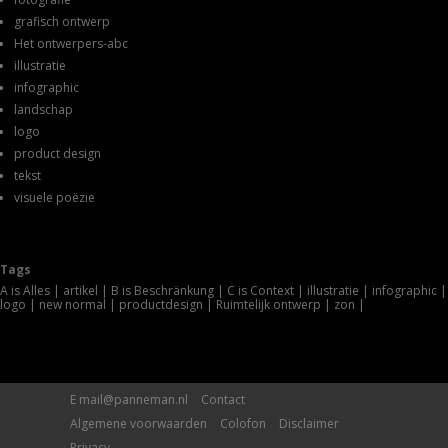
grafisch ontwerp
Het ontwerpers-abc
illustratie
infographic
landschap
logo
product design
tekst
visuele poëzie
Tags
A is Alles
artikel
B is Beschränkung
C is Context
illustratie
infographic
logo
new normal
productdesign
Ruimtelijk ontwerp
zon
E
mail@panneman.nl
Contact
Algemene voorwaarden
Colofon
Disclaimer
Privacy