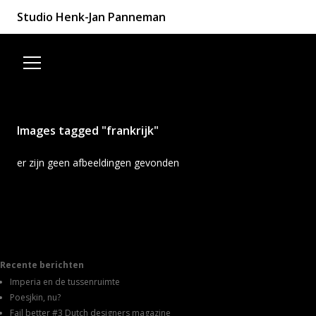
Studio Henk-Jan Panneman
Spring naar de inhoud
Images tagged "frankrijk"
er zijn geen afbeeldingen gevonden
Recente berichten
Imperia en de tussenruimte
Poesjkin, nu?
Fail better #3 Dutch designers magazine