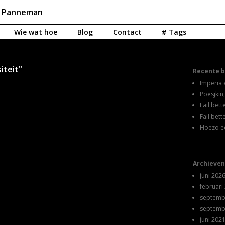
n Panneman
Wie wat hoe
Blog
Contact
# Tags
iteit"
Recente b
Imperia 
Poesjkin,
Fail bet
Fail bet
Hoezo e
Archieven
juni 202
februari
septemb
septemb
juni 202