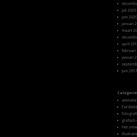
decembe
juli 2020
juni 202
januari 
maart 2
decembe
april 20
februari
januari 
septemb
juni 201
Categori
animatie
Fail Bett
fotograf
grafisch
Het ont
illustrati