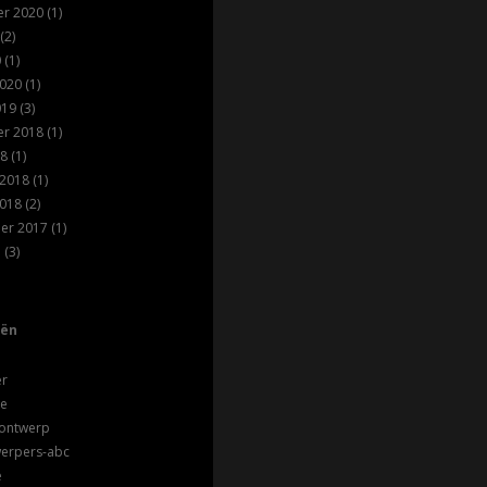
r 2020
(1)
(2)
0
(1)
2020
(1)
019
(3)
r 2018
(1)
18
(1)
 2018
(1)
2018
(2)
er 2017
(1)
7
(3)
eën
er
ie
 ontwerp
werpers-abc
e