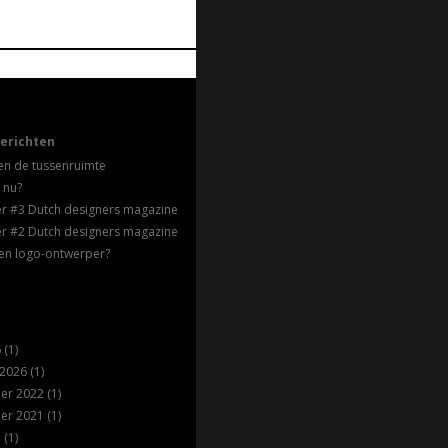
erichten
en de tussenruimte
 nu?
ter #3 Dutch designers magazine
ter #2 Dutch designers magazine
en logo-ontwerper?
6
(1)
 2026
(1)
er 2022
(1)
er 2021
(1)
1
(1)