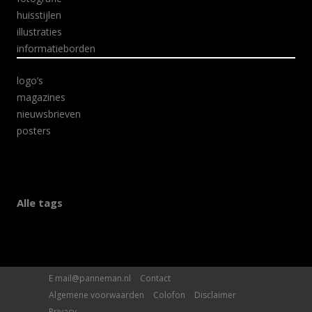
huisstijlen
illustraties
informatieborden
logo’s
magazines
nieuwsbrieven
posters
Alle tags
E
mail@panneman.nl
Contact
Algemene voorwaarden
Colofon
Disclaimer
Privacy