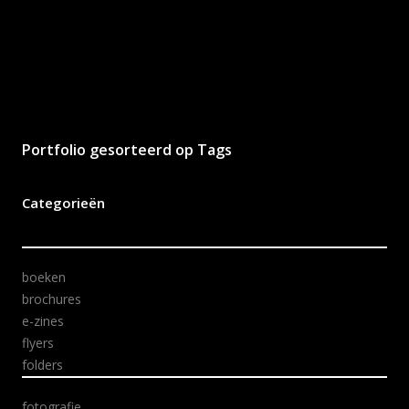
Portfolio gesorteerd op Tags
Categorieën
boeken
brochures
e-zines
flyers
folders
fotografie