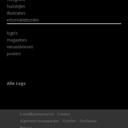
huisstijlen
illustraties
informatieborden
logo’s
magazines
nieuwsbrieven
posters
Alle tags
E
mail@panneman.nl
Contact
Algemene voorwaarden
Colofon
Disclaimer
Privacy