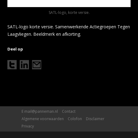
SATL-logo, korte versie.
SATL-logo korte versie. Samenwerkende Actiegroepen Tegen
Laagvliegen. Beeldmerk en afkorting.
Deel op
E
mail@panneman.nl
Contact
Algemene voorwaarden
Colofon
Disclaimer
Privacy