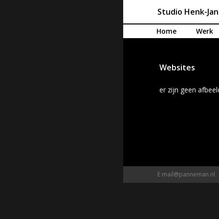
Studio Henk-Ja
Spring naar de inhoud
Home
Werk
Websites
er zijn geen afbe
E
mail@panneman.nl