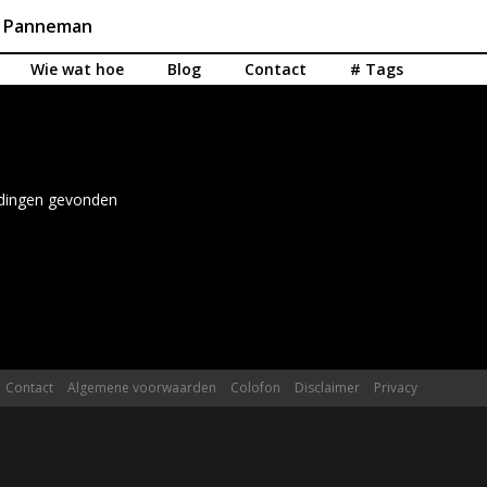
n Panneman
Wie wat hoe
Blog
Contact
# Tags
eldingen gevonden
Contact
Algemene voorwaarden
Colofon
Disclaimer
Privacy