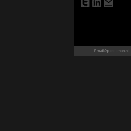
E
mail@panneman.nl