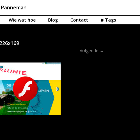
n Panneman
Wie wat hoe
Blog
Contact
# Tags
h_226x169
Volgende →