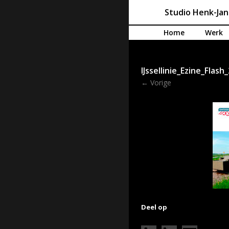
Studio Henk-Ja
Spring naar de inhoud
Home
Werk
IJssellinie_Ezine_Flas
← Vorige
Deel op