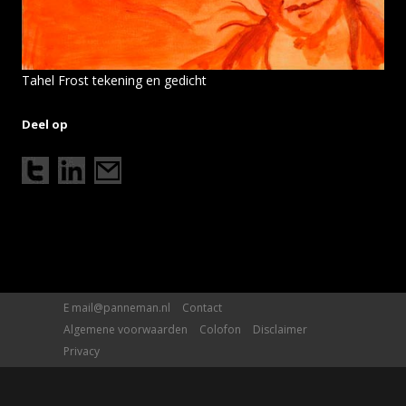
Tahel Frost tekening en gedicht
Deel op
E
mail@panneman.nl
Contact
Algemene voorwaarden
Colofon
Disclaimer
Privacy