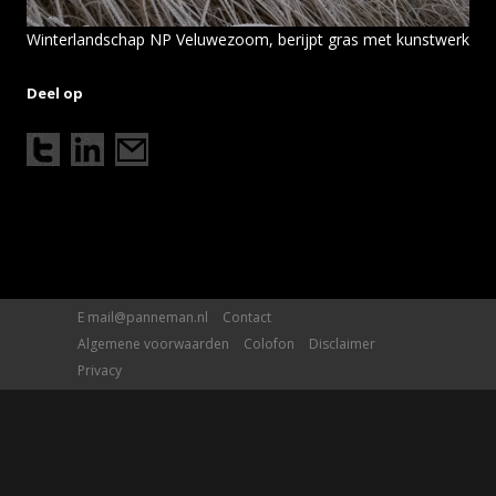
Winterlandschap NP Veluwezoom, berijpt gras met kunstwerk
Deel op
E
mail@panneman.nl
Contact
Algemene voorwaarden
Colofon
Disclaimer
Privacy