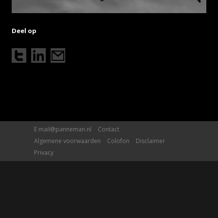
Deel op
E
mail@panneman.nl
Contact
Algemene voorwaarden
Colofon
Disclaimer
Privacy