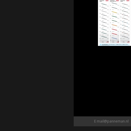
E
mail@panneman.nl