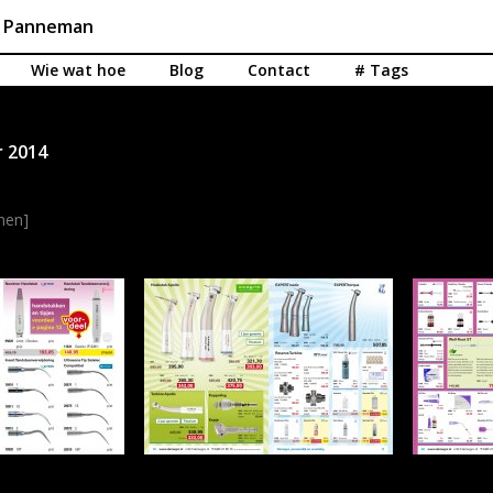
n Panneman
Wie wat hoe
Blog
Contact
# Tags
 2014
onen]