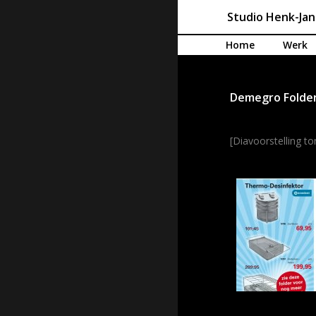
Studio Henk-Ja
Spring naar de inhoud
Home
Werk
Demegro Folder
[Diavoorstelling t