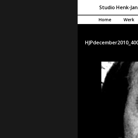
Studio Henk-Ja
Spring naar de inhoud
Home
Werk
HJPdecember2010_40