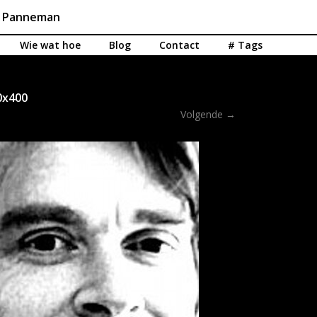
n Panneman
Wie wat hoe
Blog
Contact
# Tags
0x400
Volgende →