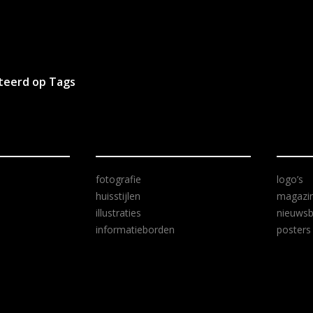
rteerd op Tags
fotografie
logo’s
huisstijlen
magazi
illustraties
nieuwsb
informatieborden
posters